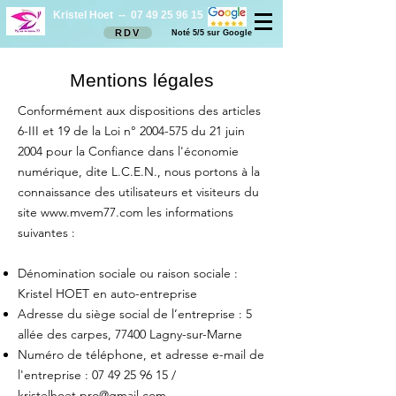
Kristel Hoet --
07 49 25 96 15
RDV
Noté 5/5
sur Google
Mentions légales
Conformément aux dispositions des articles
6-III et 19 de la Loi n°
2004-575
du 21 juin
2004 pour la Confiance dans l'économie
numérique, dite L.C.E.N., nous portons à la
connaissance des utilisateurs et visiteurs du
site
www.mvem77.com
les informations
suivantes :
Dénomination sociale ou raison sociale :
Kristel HOET en auto-entreprise
Adresse du siège social de l’entreprise : 5
allée des carpes, 77400 Lagny-sur-Marne
Numéro de téléphone, et adresse e-mail de
l'entreprise :
07 49 25 96 15
/
kristelhoet.pro@gmail.com